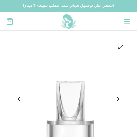
احصلي على توصيل مجاني عند الطلب بقيمة ٦٠ دينار !