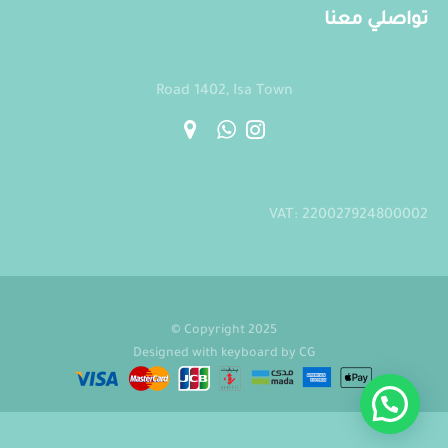
تواصلي معنا
Road 1402, Isa Town
VAT: 220027924800002
Copyright 2025 ©
Designed with keyboard by
CG