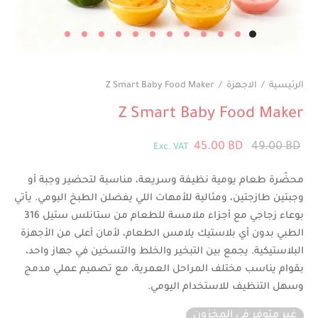
الرئيسية
/
الاجهزة
/
Z Smart Baby Food Maker
Z Smart Baby Food Maker
السعر
السعر
45.00
BD
49.00
BD
Exc. VAT
الأصلي
الحالي هو:
محضّرة طعام يومية نظيفة وسريعة، مناسبة لتحضير وجبة أو
هو:
45.00 BD.
وجبتين طازجتين، ومثالية للأمهات اللي يفضلن الطبخ اليومي. يأتي
49.00 BD.
بوعاء زجاجي مع أجزاء ملامسة للطعام من ستانلس ستيل 316
الطبي بدون أي بلاستيك يلامس الطعام، لأمان أعلى من الأجهزة
البلاستيكية. يجمع بين التبخير والخلط والتسخين في جهاز واحد،
بقوام يناسب مختلف المراحل العمرية، مع تصميم عملي مدمج
وسهل التنظيف للاستخدام اليومي.
غير متوفر في المخزون