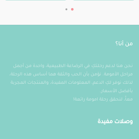
هناك
الخيارات
العديد
على
من
صفحة
الأشكال
المنتج
المختلفة
لهذا
من أنا؟
المنتج.
يمكن
نحن هنا لدعم رحلتكِ في الرضاعة الطبيعية، واحدة من أجمل
اختيار
مراحل الأمومة. نؤمن بأن الحب والثقة هما أساس هذه الرحلة،
الخيارات
لذلك نوفر لكِ الدعم، المعلومات المفيدة، والمنتجات المجربة
على
بأفضل الأسعار.
صفحة
معاً، لنحقق رحلة امومة رائعة!
المنتج
وصلات مفيدة