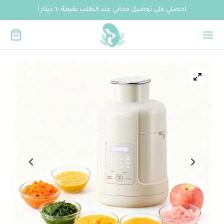
احصلي على توصيل مجاني عند الطلب بقيمة ٦٠ دينار !