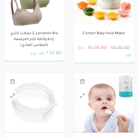
من
المنتج.
الأشكال
يمكن
المختلفة
اختيار
لهذا
الخيارات
Z Smart Baby Food Maker
Z_Lactation Bra حمالات الثدي
المنتج.
على
راحة وأناقة للأم المرضعة
يمكن
(المقاس العادي)
السعر
السعر
صفحة
45.00
BD
49.00
BD
Exc.
اختيار
7.50
BD
Exc. VAT
الأصلي
الحالي هو:
المنتج
VAT
الخيارات
هناك
هو:
45.00 BD.
على
العديد
49.00 BD.
صفحة
من
المنتج
الأشكال
هناك
المختلفة
العديد
لهذا
من
المنتج.
الأشكال
يمكن
المختلفة
اختيار
لهذا
الخيارات