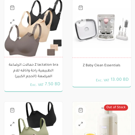
هناك
العديد
من
الأشكال
المختلفة
لهذا
Z lactation bra حمالات الرضاعة
Z Baby Clean Essentials
المنتج.
الطبيعية راحة واناقه للام
يمكن
المرضعة (الحجم الكبير)
13.00
BD
Exc. VAT
7.50
BD
اختيار
Exc. VAT
هناك
الخيارات
العديد
على
Out of Stock
من
صفحة
الأشكال
المنتج
هناك
المختلفة
العديد
لهذا