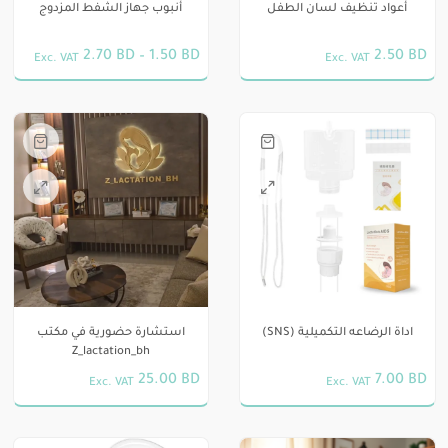
أعواد تنظيف لسان الطفل
أنبوب جهاز الشفط المزدوج
المنتج.
على
يمكن
صفحة
نطاق
2.70
BD
–
1.50
BD
2.50
BD
Exc. VAT
Exc. VAT
اختيار
المنتج
السعر:
هناك
الخيارات
من
العديد
على
من
صفحة
خلال
الأشكال
المنتج
المختلفة
لهذا
المنتج.
يمكن
اختيار
الخيارات
اداة الرضاعه التكميلية (SNS)
استشارة حضورية في مكتب
على
Z_lactation_bh
صفحة
25.00
BD
7.00
BD
Exc. VAT
Exc. VAT
المنتج