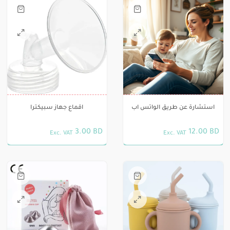
هناك
العديد
من
الأشكال
المختلفة
لهذا
استشارة عن طريق الواتس اب
اقماع جهاز سبيكترا
المنتج.
يمكن
3.00
BD
12.00
BD
Exc. VAT
Exc. VAT
اختيار
هناك
الخيارات
العديد
على
من
صفحة
الأشكال
المنتج
هناك
المختلفة
العديد
لهذا
من
المنتج.