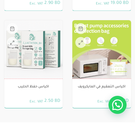
صفحة
2.90
BD
19.00
BD
Exc. VAT
Exc. VAT
اختيار
المنتج
هناك
الخيارات
العديد
على
من
صفحة
الأشكال
المنتج
المختلفة
لهذا
المنتج.
يمكن
اختيار
الخيارات
اكياس التعقيم في المايكرويف
اكياس حفظ الحليب
على
صفحة
2.50
BD
4.00
BD
Exc. VAT
Exc. VAT
المنتج