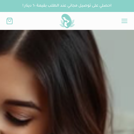
احصلي على توصيل مجاني عند الطلب بقيمة ٦٠ دينار !