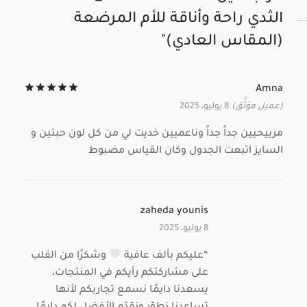
الثدي راحة وأناقة للأم المرضعة
(المقاس العادي)
تم ال
Amna
(عميل موَثَّق)
8 يوليو، 2025
مرييحيين جداً جداً وناعميين خديت لي من كل لون حبتين و
السايز اتبعت الجدول وكان القياس مضبوط
zaheda younis
8 يوليو، 2025
“عليكم بألف عافية
وشكرًا من القلب
على مشاركتكم رأيكم في المنتجات،
يسعدنا دايمًا نسمع تجاربكم لأنها