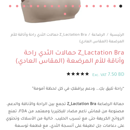
الرئيسية
/
الرضاعة
/
Z_Lactation Bra حمالات الثدي راحة وأناقة للأم
المرضعة (المقاس العادي)
Z_Lactation Bra حمالات الثدي راحة
وأناقة للأم المرضعة (المقاس العادي)
تم التقييم بـ
من 5 بناءً على تقييم
7.50
BD
Exc. VAT
“راحة تليق بكِ… ودعم يرافقكِ في كل لحظة أمومة”
حمالة الرضاعة
Z_Lactation Bra
تجمع بين الراحة والأناقة والدعم،
مصنوعة من قماش ناعم مضاد للبكتيريا ومعتمد من FDA، تمنع
الروائح الكريهة حتى مع تسرب الحليب. خالية من الأسلاك وتحتوي
على دعامات جل لطيفة على أنسجة الثدي، مع قطعة توسعة