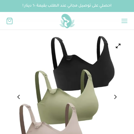
احصلي على توصيل مجاني عند الطلب بقيمة ٦٠ دينار !