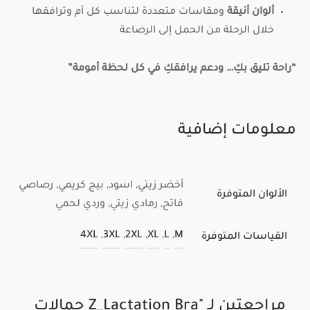
ألوان أنيقة
ومقاسات متعددة لتناسب كل أم وترافقها
خلال الرحلة من الحمل إلى الرضاعة
“راحة تليق بكِ… ودعم يرافقكِ في كل لحظة أمومة”
معلومات إضافية
أخضر زيتي, اسود, بيج كريمي, رصاصي
الألوان المتوفرة
فاتح, رمادي زيتي, وردي لحمي
4XL
,
3XL
,
2XL
,
XL
,
L
,
M
القياسات المتوفرة
مراجعتين لـ
Z_Lactation Bra حمالات