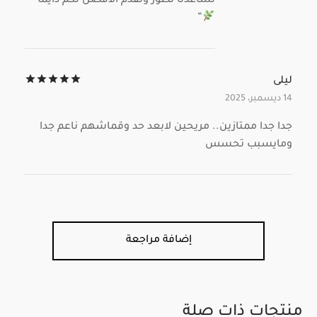
تساعدنا نطوّر ونقدّم الأفضل لكم دايمًا
”
تم ال
ليلى
14 ديسمبر، 2025
جدا جدا ممتازين.. مريحين لابعد حد وقماشهم ناعم جدا
ومايسبب تحسس
إضافة مراجعة
منتجات ذات صلة