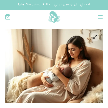
احصلي على توصيل مجاني عند الطلب بقيمة ٦٠ دينار !