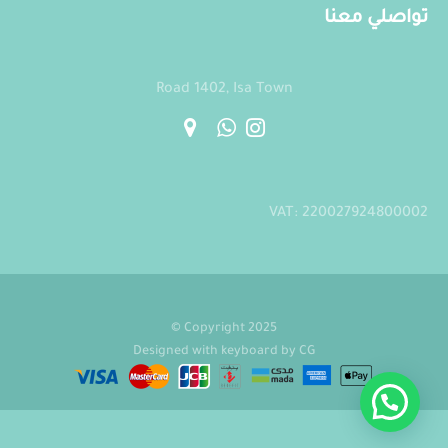
تواصلي معنا
Road 1402, Isa Town
VAT: 220027924800002
Copyright 2025 ©
Designed with keyboard by
CG