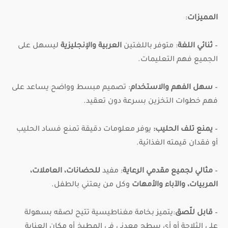
المميزات
:
–
ثنائي اللغة
: متوفر باللغتين
العربية والإنجليزية
ليسهل على
الجميع فهم التعليمات.
–
سهل الفهم والاستخدام
: تصميم مبسط وواضح يساعد على
فهم خطوات التخزين بسرعة دون تعقيد.
–
يمنع تلف الحليب:
يوفر معلومات دقيقة تمنع فساد الحليب
أو فقدان قيمته الغذائية.
–
مثالي لجميع مقدمي الرعاية
: مفيد
للحضانات، العاملات،
المربيات، والآباء والأمهات
وكل من يعتني بالطفل.
–
قابل للّصق
:يتميز بخامة مغناطيسية تتيح لصقه بسهولة
على الثلاجة أو أي سطح معدني في المطبخ أو مكان العناية