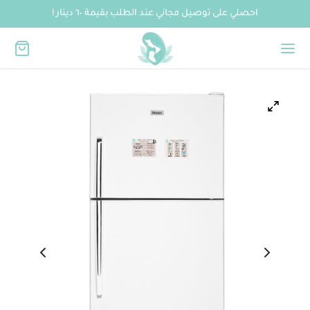
احصلي على توصيل مجاني عند الطلب بقيمة ٦٠ دينار !