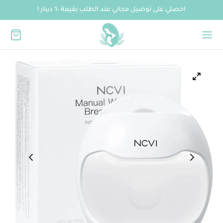
احصلي على توصيل مجاني عند الطلب بقيمة ٦٠ دينار !