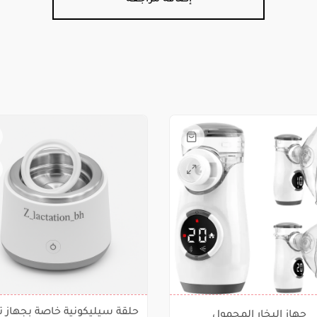
هناك
العديد
من
الأشكال
المختلفة
لهذا
المنتج.
يمكن
حلقة سيليكونية خاصة بجهاز ت
جهاز البخار المحمول