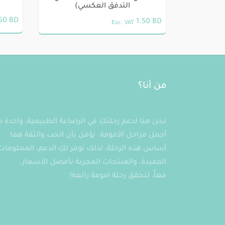
التدفق العكسي)
.50
BD
1.50
BD
Exc. VAT
هناك
العديد
من
الأشك
من أنا؟
المختل
لهذا
المنتج
نحن هنا لدعم رحلتكِ في الرضاعة الطبيعية، واحدة 
يمكن
أجمل مراحل الأمومة. نؤمن بأن الحب والثقة هما
اختيار
أساس هذه الرحلة، لذلك نوفر لكِ الدعم، المعلومات
الخيار
المفيدة، والمنتجات المجربة بأفضل الأسعار.
على
معاً، لنحقق رحلة امومة رائعة!
صفحة
المنتج