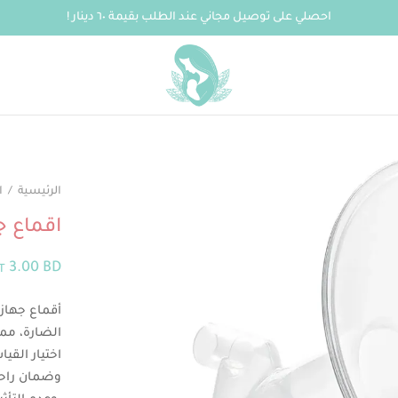
احصلي على توصيل مجاني عند الطلب بقيمة ٦٠ دينار !
الرئيسية
/
ا
اقماع ج
3.00
BD
T
أقماع جهاز
اختيار الق
وضمان راحة