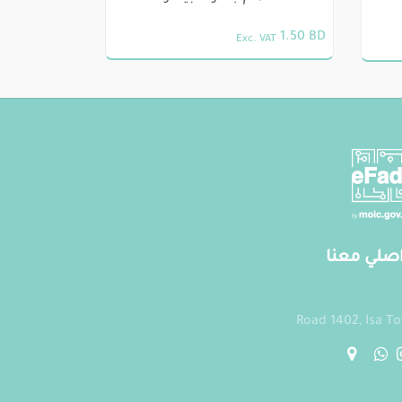
1.50
BD
Exc. VAT
صلي معنا
Road 1402, Isa T