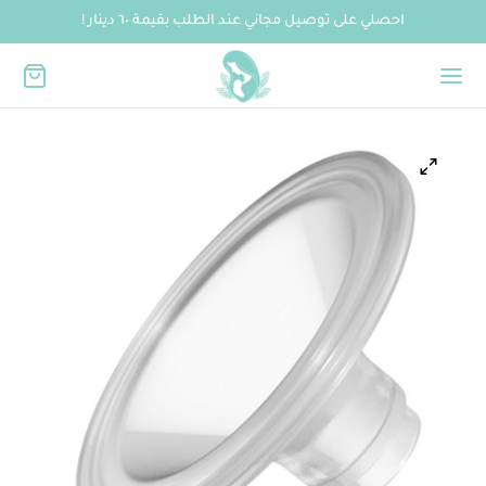
احصلي على توصيل مجاني عند الطلب بقيمة ٦٠ دينار !