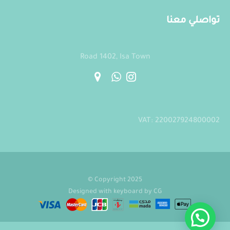
تواصلي معنا
Road 1402, Isa Town
VAT: 220027924800002
Copyright 2025 ©
Designed with keyboard by
CG