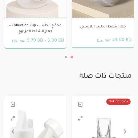
الأشكال
المختلفة
لهذا
مجمّع الحليب – Collection Cup –
المنتج.
جهاز شفط الحليب اللاسلكي
جهاز الشفط المزدوج
يمكن
34.00
BD
5.70
BD
–
3.00
BD
Exc. VAT
Exc. VAT
اختيار
هناك
الخيارات
العديد
على
من
صفحة
الأشكال
منتجات ذات صلة
المنتج
المختلفة
لهذا
المنتج.
Out of Stock
يمكن
اختيار
الخيارات
على