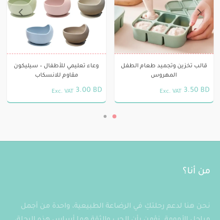
العديد
العديد
من
من
الأشكال
الأشكال
المختلفة
المختلفة
لهذا
لهذا
قالب تخزين وتجميد طعام الطفل
وعاء تعليمي للأطفال – سيليكون
المنتج.
المنتج.
المهروس
مقاوم للانسكاب
يمكن
يمكن
3.00
BD
3.50
BD
Exc. VAT
Exc. VAT
اختيار
اختيار
هناك
هناك
الخيارات
الخيارات
العديد
العديد
على
على
من
من
صفحة
صفحة
الأشكال
الأشكال
المنتج
المنتج
المختلفة
المختلفة
لهذا
لهذا
من أنا؟
المنتج.
المنتج.
يمكن
يمكن
نحن هنا لدعم رحلتكِ في الرضاعة الطبيعية، واحدة من أجمل
اختيار
اختيار