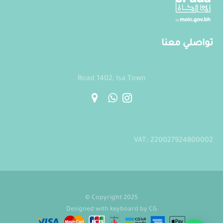
تواصلي معنا
Road 1402, Isa Town
VAT: 220027924800002
Copyright 2025 ©
Designed with keyboard by
CG