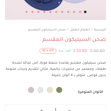
الرئيسية
/
اطعام الطفل
/
صحن السيليكون المقسم
صحن السيليكون المقسم
السعر
السعر
3.50
BD
5.00
BD
30
%
Off
Exc. VAT
الأصلي
الحالي
صحن سيليكون مقسّم بقاعدة شفط قوية، آمن تمامًا لصحة
هو:
هو:
طفلك، ومعتمد من مختبرات عالمية. مثالي لتقديم وجبات متنوعة
3.50 BD.
5.00 BD.
بدون فوضى. متوفر بـ 4 ألوان جميلة.
الألوان المتوفرة