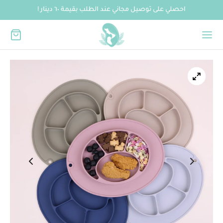
احصلي على توصيل مجاني عند الطلب بقيمة ٦٠ دينار !