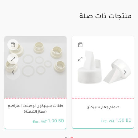
منتجات ذات صلة
هناك
العديد
من
الأشكال
المختلفة
لهذا
حلقات سيليكون لوصلات المراضع
المنتج.
صمام جهاز سبيكترا
(جهاز التدفئة)
يمكن
1.50
BD
1.00
BD
Exc. VAT
Exc. VAT
اختيار
هناك
الخيارات