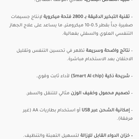
–
تنبيه انخفاض البطارية
لتفادي التوقف المفاجئ.
–
تقنية التبخير الدقيقة بـ 2800 فتحة ميكروية
لإنتاج جسيمات
صغيرة جداً بقطر 0.5-10 ميكرومتر، ما يساعد على علاج الجهاز
التنفسي العلوي والسفلي بفعالية.
–
نتائج واضحة وسريعة
تظهر في تحسين التنفس وتقليل
الاحتقان بعد الاستخدام مباشرة.
–
شريحة ذكية (Smart AI chip)
لأداء ثابت وقوي.
–
تصميم محمول وخفيف الوزن
مثالي للتنقل والسفر.
–
إمكانية الشحن عبر USB
أو استخدام بطاريات AA (غير
مرفقة).
– خزان الدواء القابل للإزالة
لتسهيل التعبئة والتنظيف.