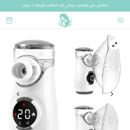
احصلي على توصيل مجاني عند الطلب بقيمة ٦٠ دينار !