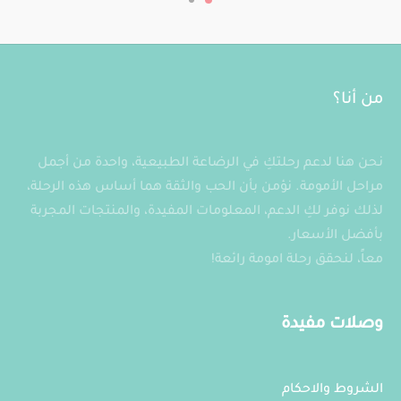
العديد
على
من
صفحة
الأشكال
المنتج
المختلفة
لهذا
من أنا؟
المنتج.
يمكن
نحن هنا لدعم رحلتكِ في الرضاعة الطبيعية، واحدة من أجمل
اختيار
مراحل الأمومة. نؤمن بأن الحب والثقة هما أساس هذه الرحلة،
الخيارات
لذلك نوفر لكِ الدعم، المعلومات المفيدة، والمنتجات المجربة
على
بأفضل الأسعار.
صفحة
معاً، لنحقق رحلة امومة رائعة!
المنتج
وصلات مفيدة
الشروط والاحكام