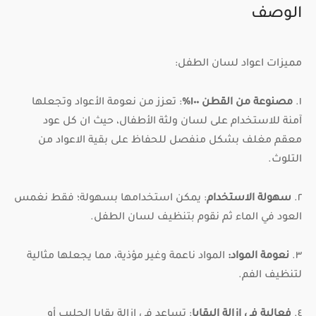
الوصف
مميزات اعواد لسان الطفل:
١.
مصنوعة من القطن ١٠٠%
: تعزز من نعومة الأعواد وتجعلها
آمنة للاستخدام على لسان ولثة الأطفال، حيث ان كل عود
معقم مغلف بشكل منفصل للحفاظ على بقية الاعواد من
التلوث.
٢.
سهولة الاستخدام
: يمكن استخدامها بسهولة؛ فقط نغمس
العود في الماء ثم نقوم بتنظيف لسان الطفل.
٣.
نعومة المواد:
المواد ناعمة وغير مؤذية، مما يجعلها مثالية
لتنظيف الفم.
٤.
فعالية في إزالة البقايا
: تساعد في إزالة بقايا الحليب أو