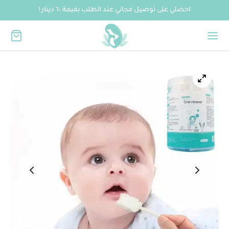
احصلي على توصيل مجاني عند الطلب بقيمة ٦٠ دينار !