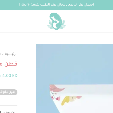
احصلي على توصيل مجاني عند الطلب بقيمة ٦٠ دينار !
الرئيسية
/
ا
قطن ما
4.00
BD
T
غير متوفر
التصنيف:
ا