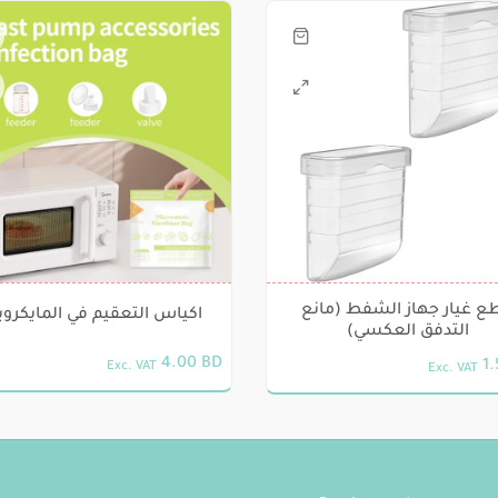
ع غيار جهاز الشفط (مانع
اكياس التعقيم في المايكرو
التدفق العكسي)
4.00
BD
1
Exc. VAT
Exc. VAT