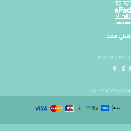
صلي معنا
Road 1402, Isa T
VAT: 220027924800