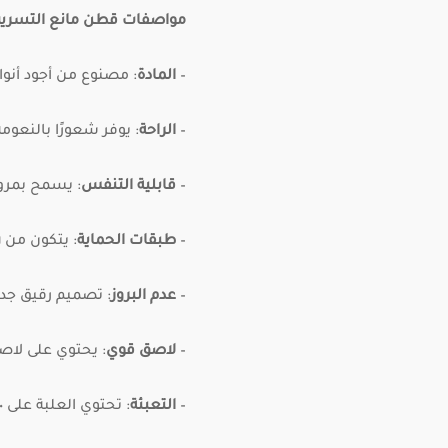
مواصفات قطن مانع التسري
–
المادة
: مصنوع من أجود أنوا
–
الراحة
: يوفر شعورًا بالنعومة 
–
قابلية التنفس
: يسمح بمرور
–
طبقات الحماية
: يتكون من ٦ طبقات مانعة للتسريب، توفر حماية فعالة ليلاً ونهارًا.
–
عدم البروز
: تصميم رقيق جدا
–
لاصق قوي
: يحتوي على لاص
–
التعبئة
: تحتوي العلبة على ١٠٠ قطنة مغلفة بشكل فردي ومنفصل.