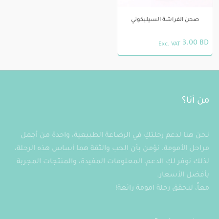
لهذا
صحن الفراشة السيليكوني
المنتج.
يمكن
3.00
BD
Exc. VAT
اختيار
هناك
الخيارات
العديد
على
من
صفحة
الأشكال
من أنا؟
المنتج
المختلفة
لهذا
المنتج.
نحن هنا لدعم رحلتكِ في الرضاعة الطبيعية، واحدة من أجمل
يمكن
مراحل الأمومة. نؤمن بأن الحب والثقة هما أساس هذه الرحلة،
اختيار
لذلك نوفر لكِ الدعم، المعلومات المفيدة، والمنتجات المجربة
الخيارات
بأفضل الأسعار.
على
معاً، لنحقق رحلة امومة رائعة!
صفحة
المنتج