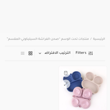
الرئيسية
/
منتجات تحت الوسم “صحن-الفراشة-السيليكوني-المقسم”
Filters
هناك
العديد
من
الأشكال
المختلفة