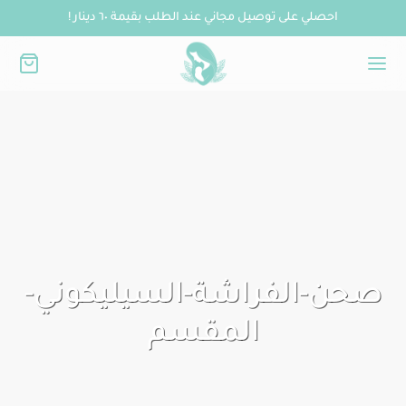
احصلي على توصيل مجاني عند الطلب بقيمة ٦٠ دينار !
صحن-الفراشة-السيليكوني-
المقسم