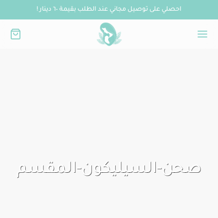
احصلي على توصيل مجاني عند الطلب بقيمة ٦٠ دينار !
صحن-السيليكون-المقسم