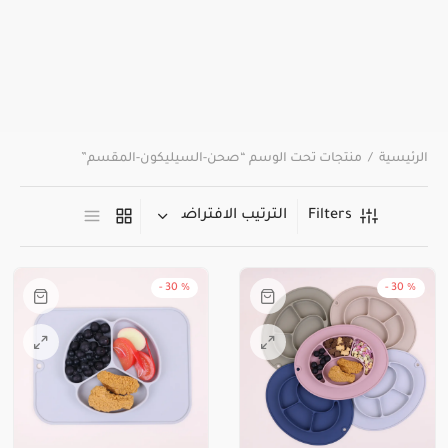
الرئيسية
/
منتجات تحت الوسم “صحن-السيليكون-المقسم”
Filters
-
30
%
-
30
%
هناك
هناك
العديد
العديد
من
من
الأشكال
الأشكال
المختلفة
المختلفة