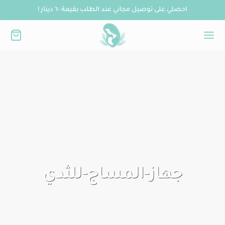
احصلي على توصيل مجاني عند الطلب بقيمة ٦٠ دينار !
جهاز-المساج-للثدي