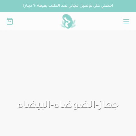
احصلي على توصيل مجاني عند الطلب بقيمة ٦٠ دينار !
جهاز-الضوضاء-البيضاء