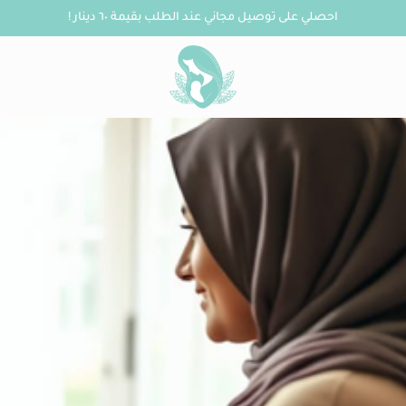
احصلي على توصيل مجاني عند الطلب بقيمة ٦٠ دينار !