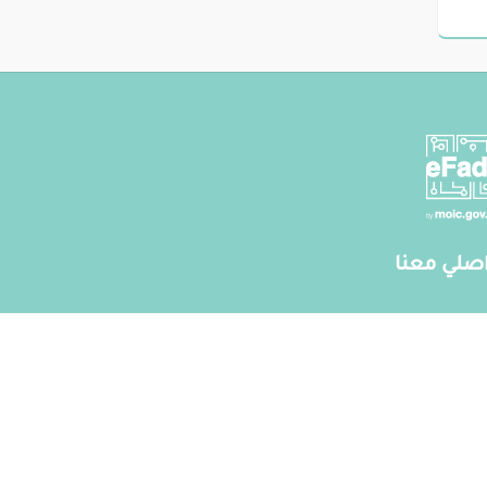
صلي معنا
Road 1402, Isa T
VAT: 220027924800