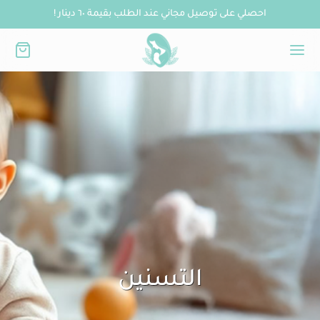
احصلي على توصيل مجاني عند الطلب بقيمة ٦٠ دينار !
التسنين