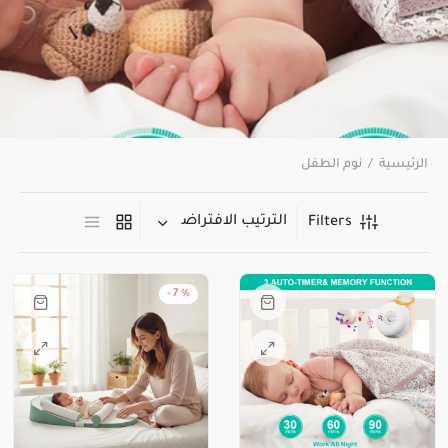
الرئيسية
/
نوم الطفل
Filters
-
7
%
هناك
العديد
من
الأشكال